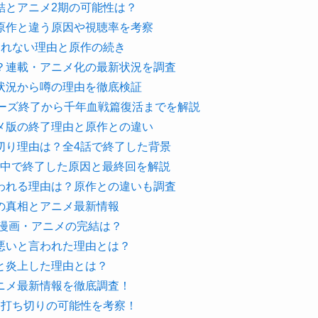
結とアニメ2期の可能性は？
原作と違う原因や視聴率を考察
されない理由と原作の続き
？連載・アニメ化の最新状況を調査
状況から噂の理由を徹底検証
リーズ終了から千年血戦篇復活までを解説
メ版の終了理由と原作との違い
切り理由は？全4話で終了した背景
途中で終了した原因と最終回を解説
われる理由は？原作との違いも調査
の真相とアニメ最新情報
・漫画・アニメの完結は？
悪いと言われた理由とは？
と炎上した理由とは？
ニメ最新情報を徹底調査！
と打ち切りの可能性を考察！