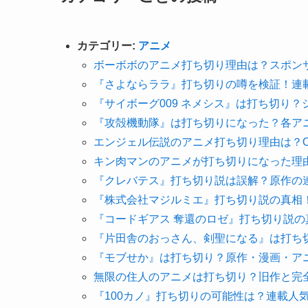
カテゴリー:
アニメ
ボーボボのアニメ打ち切り理由は？スポン
『さよならララ』打ち切りの噂を検証！連
『サイボーグ009 ネメシス』は打ち切り
『攻殻機動隊』は打ち切りになった？各ア
エンジェル伝説のアニメ打ち切り理由は？O
キン肉マンのアニメが打ち切りになった理
『クレバテス』打ち切り説は誤解？原作の
『株式会社マジルミエ』打ち切り説の真相
『コードギアス 奪還のロゼ』打ち切り説の
『片田舎のおっさん、剣聖になる』は打ち
『モブせか』は打ち切り？原作・漫画・ア
無限の住人のアニメは打ち切り？旧作と完
『100カノ』打ち切りの可能性は？連載人