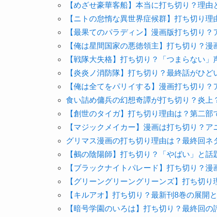
【めざせ豪華客船】本当に打ち切り？理由
【ニトの怠惰な異世界症候群】打ち切り理
【最果てのパラディン】漫画版打ち切り？
【俺は星間国家の悪徳領主】打ち切り？漫
【戦隊大失格】打ち切り？「つまらない」
【炎炎ノ消防隊】打ち切り？最終話がひど
【俺は全てをパリイする】漫画打ち切り？
食い詰め傭兵の幻想奇譚が打ち切り？炎上
【創世のタイガ】打ち切り理由は？第二部
【マジックメイカー】漫画は打ち切り？ア
グリマス漫画の打ち切り理由は？最終回ネ
【鵺の陰陽師】打ち切り？「やばい」と話
【ブラックナイトパレード】打ち切り？漫
【グリーングリーングリーンズ】打ち切り
【キルアオ】打ち切り？最新刊8巻の展開
【暗号学園のいろは】打ち切り？最終回の