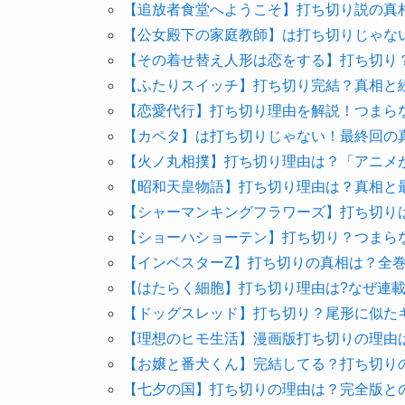
【追放者食堂へようこそ】打ち切り説の真
【公女殿下の家庭教師】は打ち切りじゃな
【その着せ替え人形は恋をする】打ち切り
【ふたりスイッチ】打ち切り完結？真相と
【恋愛代行】打ち切り理由を解説！つまら
【カペタ】は打ち切りじゃない！最終回の
【火ノ丸相撲】打ち切り理由は？「アニメ
【昭和天皇物語】打ち切り理由は？真相と
【シャーマンキングフラワーズ】打ち切り
【ショーハショーテン】打ち切り？つまら
【インベスターZ】打ち切りの真相は？全
【はたらく細胞】打ち切り理由は?なぜ連
【ドッグスレッド】打ち切り？尾形に似た
【理想のヒモ生活】漫画版打ち切りの理由
【お嬢と番犬くん】完結してる？打ち切り
【七夕の国】打ち切りの理由は？完全版と