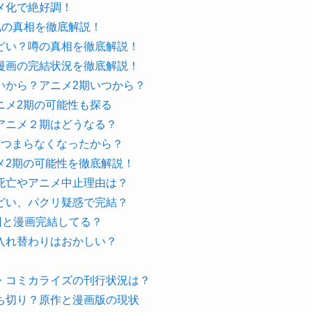
メ化で絶好調！
化の真相を徹底解説！
どい？噂の真相を徹底解説！
漫画の完結状況を徹底解説！
いから？アニメ2期いつから？
ニメ2期の可能性も探る
アニメ２期はどうなる？
、つまらなくなったから？
メ2期の可能性を徹底解説！
死亡やアニメ中止理由は？
どい、パクリ疑惑で完結？
回と漫画完結してる？
入れ替わりはおかしい？
・コミカライズの刊行状況は？
ち切り？原作と漫画版の現状