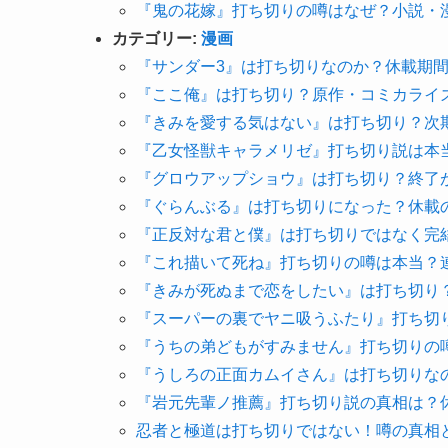
『鬼の花嫁』打ち切りの噂はなぜ？小説・
カテゴリー:
漫画
『サンダー3』は打ち切りなのか？休載期
『ここ俺』は打ち切り？原作・コミカライ
『きみを愛する気はない』は打ち切り？次
『乙女怪獣キャラメリゼ』打ち切り説は本
『グロウアップショウ』は打ち切り？終了
『ぐらんぶる』は打ち切りになった？休載
『正反対な君と僕』は打ち切りではなく完
『これ描いて死ね』打ち切りの噂は本当？
『きみが死ぬまで恋をしたい』は打ち切り
『スーパーの裏でヤニ吸うふたり』打ち切
『うちの弟どもがすみません』打ち切りの
『うしろの正面カムイさん』は打ち切りな
『岩元先輩ノ推薦』打ち切り説の真相は？
忍者と極道は打ち切りではない！噂の真相