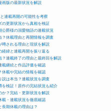
漫画版の最新状況を解説
間と連載再開の可能性を考察
ズの更新状況から真相を検証
期公爵様の溺愛物語の連載状況
当？休載理由と再開情報を調査
が噂される理由と現状を解説
の経緯と連載再開を振り返る
結？連載終了の理由と最終回を解説
連載継続と作品評価を確認
？休載や完結の情報を確認
り説は本当？連載状況を調査
噂を検証！原作の完結状況も紹介
のか？完結・更新状況を解説
休載・連載状況を徹底確認
と長期休載の理由は？