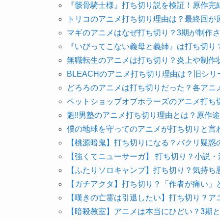
『骸骨騎士様』打ち切り説を検証！原作完
トリコのアニメ打ち切り理由は？最終回が
マギのアニメはなぜ打ち切り？3期が制作
『いびってこない義母と義姉』は打ち切り
無職転生のアニメは打ち切り？炎上や制作
BLEACHのアニメ打ち切り理由は？旧シ
どろろのアニメは打ち切りだった？各アニ
ペットショップオブホラーズのアニメ打ち
魁!!男塾のアニメ打ち切り理由とは？原作
僕の地球を守ってのアニメが打ち切りと言
【桃源暗鬼】打ち切りになる？パクリ疑惑
【強くてニューサーガ】 打ち切り？小説
【ふたりソロキャンプ】打ち切り？気持ち
【ガチアクタ】打ち切り？「作者が痛い」
【嘆きの亡霊は引退したい】打ち切り？ア
【暗殺教室】アニメは本当にひどい？3期