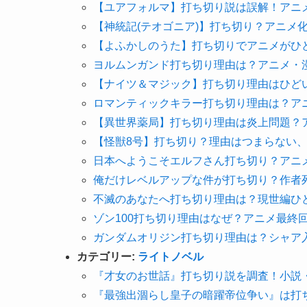
【ユアフォルマ】打ち切り説は誤解！アニ
【神統記(テオゴニア)】打ち切り？アニメ
【よふかしのうた】打ち切りでアニメがひ
ヨルムンガンド打ち切り理由は？アニメ・
【ナイツ＆マジック】打ち切り理由はひど
ロマンティックキラー打ち切り理由は？ア
【異世界薬局】打ち切り理由は炎上問題？
【怪獣8号】打ち切り？理由はつまらない
日本へようこそエルフさん打ち切り？アニ
俺だけレベルアップな件が打ち切り？作者
不滅のあなたへ打ち切り理由は？現世編ひ
ゾン100打ち切り理由はなぜ？アニメ最終
ガンダムオリジン打ち切り理由は？シャア
カテゴリー:
ライトノベル
『才女のお世話』打ち切り説を調査！小説
『最強出涸らし皇子の暗躍帝位争い』は打